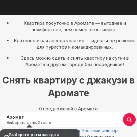
Квартира посуточно в Аромате — выгоднее и
комфортнее, чем номер в гостинице.
Краткосрочная аренда квартир — идеальное решение
для туристов и командированных.
Здесь можно сдать и снять квартиру на сутки в
Аромате и другом городе без посредников!
Снять квартиру с джакузи в
Аромате
0 предложений в Аромате
Аромат
Выберите даты, 2 гостя
Квартиры
Гостиницы
Дома
Частный сектор
Выберите даты заезда и
Найдём, где остановиться в Аромате: 0 вариантов